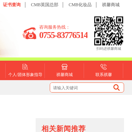
证书查询
CMB英国总部
CMB化妆品
祺馨商城
咨询服务热线：
0755-83776514
扫码进祺馨商城
个人/团体形象指导
祺馨商城
联系祺馨
相关新闻推荐