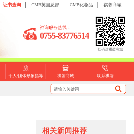
证书查询
CMB英国总部
CMB化妆品
祺馨商城
咨询服务热线：
0755-83776514
扫码进祺馨商城
个人/团体形象指导
祺馨商城
联系祺馨
相关新闻推荐