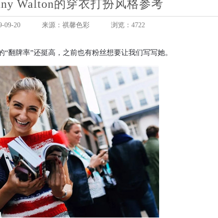
ny Walton的穿衣打扮风格参考
09-20
来源：祺馨色彩
浏览：4722
lton的“翻牌率”还挺高，之前也有粉丝想要让我们写写她。