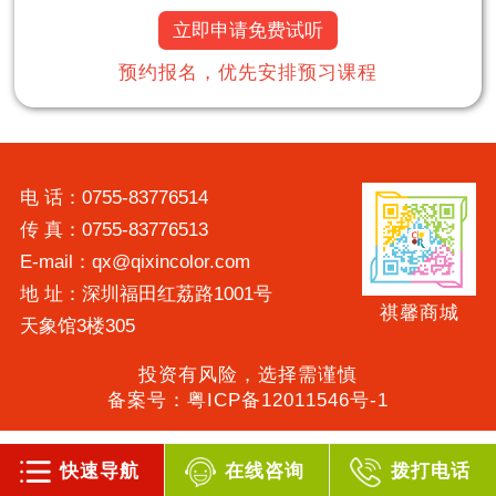
立即申请免费试听
预约报名，优先安排预习课程
电 话：0755-83776514
传 真：0755-83776513
E-mail：qx@qixincolor.com
地 址：深圳福田红荔路1001号
祺馨商城
天象馆3楼305
投资有风险，选择需谨慎
备案号：粤ICP备12011546号-1
快速导航
在线咨询
拨打电话