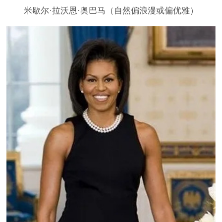
米歇尔·拉沃恩·奥巴马（自然偏浪漫或偏优雅）