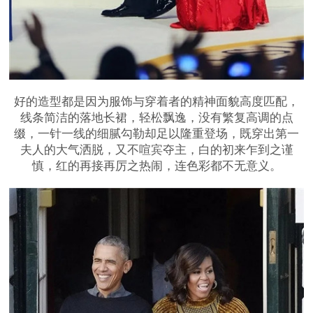
好的造型都是因为服饰与穿着者的精神面貌高度匹配，
线条简洁的落地长裙，轻松飘逸，没有繁复高调的点
缀，一针一线的细腻勾勒却足以隆重登场，既穿出第一
夫人的大气洒脱，又不喧宾夺主，白的初来乍到之谨
慎，红的再接再厉之热闹，连色彩都不无意义。