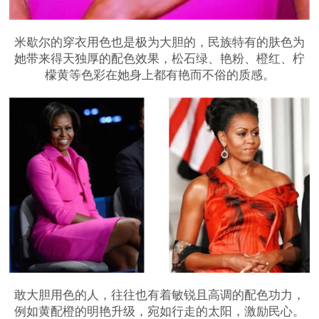
米歇尔的穿衣用色也是极为大胆的，民族特有的肤色为
她带来得天独厚的配色效果，松石绿、艳粉、橙红、柠
檬黄等色彩在她身上都有艳而不俗的质感。
敢大胆用色的人，往往也有着敏锐且高调的配色功力，
例如黄配橙的明艳升级，宛如行走的太阳，激励民心。