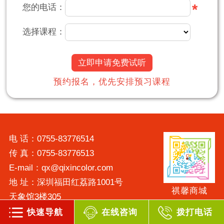
*
您的电话：
选择课程：
立即申请免费试听
预约报名，优先安排预习课程
电 话：0755-83776514
传 真：0755-83776513
E-mail：qx@qixincolor.com
地 址：深圳福田红荔路1001号
祺馨商城
天象馆3楼305
快速导航
在线咨询
拨打电话
投资有风险，选择需谨慎