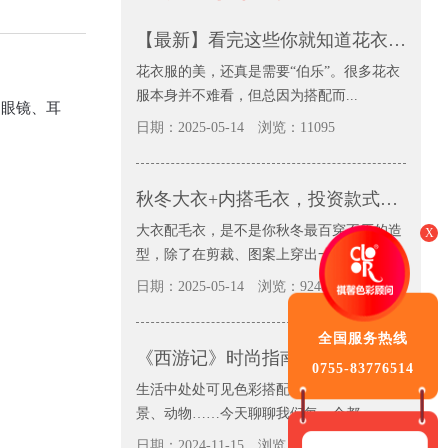
【最新】看完这些你就知道花衣服可以怎么配，并且兴趣大增
花衣服的美，还真是需要“伯乐”。很多花衣
服本身并不难看，但总因为搭配而...
眼镜、耳
日期：2025-05-14
浏览：11095
秋冬大衣+内搭毛衣，投资款式不如投资色彩
大衣配毛衣，是不是你秋冬最百穿不厌的造
X
型，除了在剪裁、图案上穿出一些新...
日期：2025-05-14
浏览：9248
全国服务热线
《西游记》时尚指南：师徒四人的服装配色日常穿搭也很美
0755-83776514
生活中处处可见色彩搭配，大自然、城市街
景、动物……今天聊聊我们每一个都...
日期：2024-11-15
浏览：11502