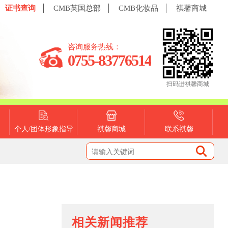
证书查询
CMB英国总部
CMB化妆品
祺馨商城
咨询服务热线：
0755-83776514
扫码进祺馨商城
个人/团体形象指导
祺馨商城
联系祺馨
相关新闻推荐