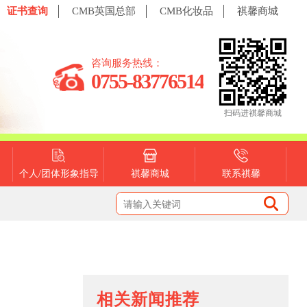
证书查询
CMB英国总部
CMB化妆品
祺馨商城
咨询服务热线：
0755-83776514
扫码进祺馨商城
个人/团体形象指导
祺馨商城
联系祺馨
相关新闻推荐