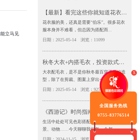
【最新】看完这些你就知道花衣服可以怎么配，并且兴趣大增
花衣服的美，还真是需要“伯乐”。很多花衣
服本身并不难看，但总因为搭配而...
能立马见
日期：2025-05-14
浏览：11099
秋冬大衣+内搭毛衣，投资款式不如投资色彩
大衣配毛衣，是不是你秋冬最百穿不厌的造
X
型，除了在剪裁、图案上穿出一些新...
日期：2025-05-14
浏览：9253
全国服务热线
《西游记》时尚指南：师徒四人的服装配色日常穿搭也很美
0755-83776514
生活中处处可见色彩搭配，大自然、城市街
景、动物……今天聊聊我们每一个都...
日期：2024-11-15
浏览：11513