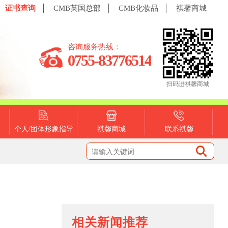
证书查询
CMB英国总部
CMB化妆品
祺馨商城
咨询服务热线：
0755-83776514
扫码进祺馨商城
个人/团体形象指导
祺馨商城
联系祺馨
相关新闻推荐