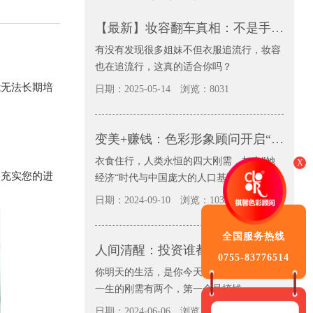
【最新】妆容翻车真相：不是手残，是没有选对你的彩妆
有没有发现很多姐妹不但衣服追流行，妆容
也在追流行，这真的适合你吗？
无法长期培
日期：2025-05-14
浏览：8031
变美+赚钱：色彩形象顾问开启“钞”能力
衣食住行，人类永恒的四大刚需，加上”她
X
充实您的进
经济“时代与中国庞大的人口基数，...
日期：2024-09-10
浏览：10338
全国服务热线
人间清醒：投资谁都不如投资自己
0755-83776514
你明天的生活，是你今天选择的结果。女人
一生的刚需有两个，第一个是搞钱，...
日期：2024-06-06
浏览：9613