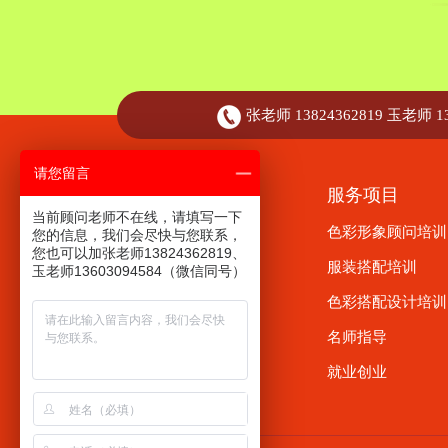
张老师 13824362819 玉老师 13
请您留言
走进祺馨
服务项目
当前顾问老师不在线，请填写一下
关于祺馨
色彩形象顾问培训
您的信息，我们会尽快与您联系，
您也可以加张老师13824362819、
创始人介绍
服装搭配培训
玉老师13603094584（微信同号）
行业前景
色彩搭配设计培训
祺馨与CMB
名师指导
荣誉资质
就业创业