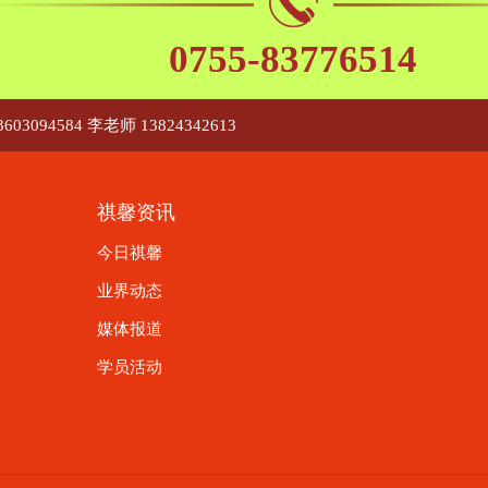
0755-83776514
603094584 李老师 13824342613
网站地图
祺馨资讯
今日祺馨
业界动态
媒体报道
学员活动