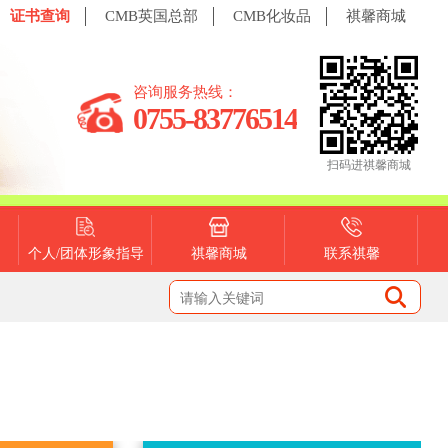
证书查询
CMB英国总部
CMB化妆品
祺馨商城
咨询服务热线：
0755-83776514
扫码进祺馨商城
个人/团体形象指导
祺馨商城
联系祺馨