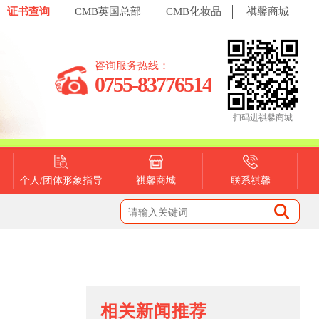
证书查询
CMB英国总部
CMB化妆品
祺馨商城
咨询服务热线：
0755-83776514
扫码进祺馨商城
个人/团体形象指导
祺馨商城
联系祺馨
相关新闻推荐