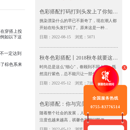
色彩搭配打码打到头发上了你知道吗
挑染漂染什么的早已不新奇了，现在潮人都
开始在给头发打码了。原来这是一种...
在穿搭上投
，例如以下这
日期：2022-08-15
浏览：5071
不一定达到
秋冬色彩搭配丨2018秋冬就要这样“紫”穿之——薰衣草紫
了棕色系来
时尚总是这么“细心”，眷顾到不同人群。既
X
然流行紫色，总不能只让一部分人...
日期：2022-05-12
浏览：7183
全国服务热线
色彩搭配：你与完美只有一步之遥
0755-83776514
随着整个社会的发展，人们对个人形象的关
注度也越来越高，祺馨色彩顾问即使...
日期：2022-05-12
浏览：4483