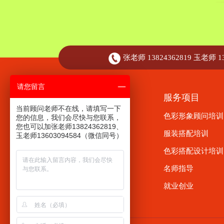
张老师 13824362819 玉老师 13
请您留言
走进祺馨
服务项目
当前顾问老师不在线，请填写一下
关于祺馨
色彩形象顾问培训
您的信息，我们会尽快与您联系，
您也可以加张老师13824362819、
创始人介绍
服装搭配培训
玉老师13603094584（微信同号）
行业前景
色彩搭配设计培训
祺馨与CMB
名师指导
荣誉资质
就业创业