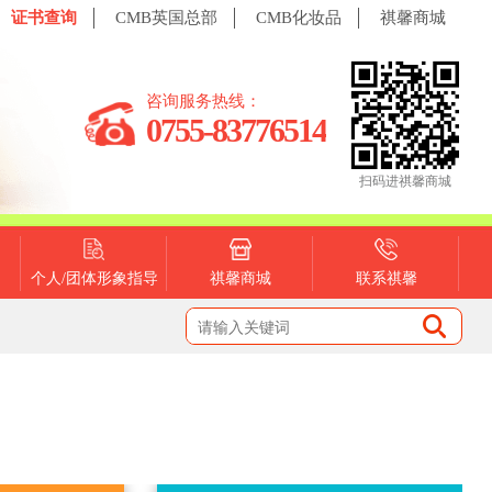
证书查询
CMB英国总部
CMB化妆品
祺馨商城
咨询服务热线：
0755-83776514
扫码进祺馨商城
个人/团体形象指导
祺馨商城
联系祺馨