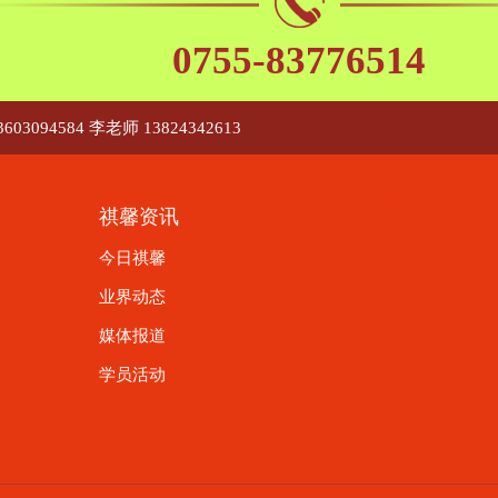
0755-83776514
603094584 李老师 13824342613
网站地图
祺馨资讯
今日祺馨
业界动态
媒体报道
学员活动