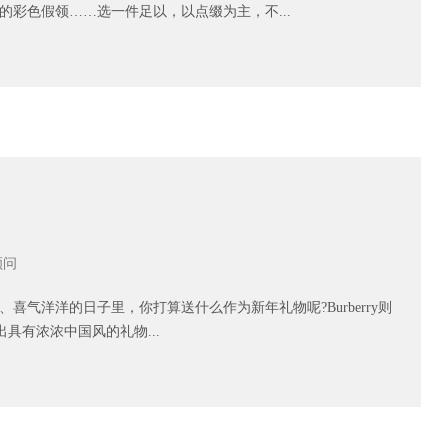
彩色假领……选一件足以，以点缀为主，不...
顾问
洋洋的日子里，你打算送什么作为新年礼物呢?Burberry则
出具有浓浓中国风的礼物...